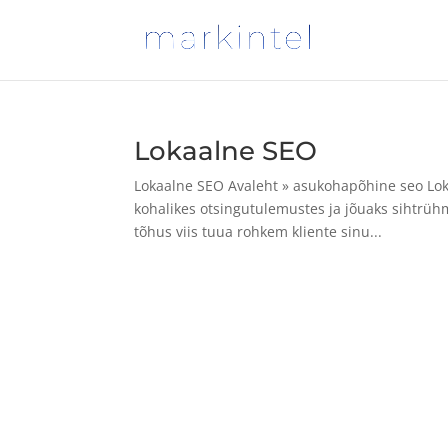
Lokaalne SEO
Lokaalne SEO Avaleht » asukohapõhine seo Lokaa
kohalikes otsingutulemustes ja jõuaks sihtrühm
tõhus viis tuua rohkem kliente sinu...
Designed by
Elegant Themes
| Powered by
Wo