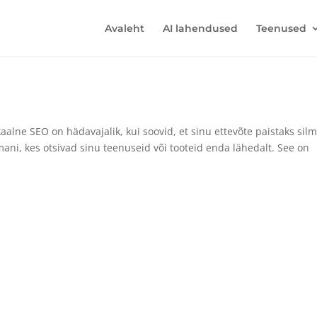
Avaleht
AI lahendused
Teenused
lne SEO on hädavajalik, kui soovid, et sinu ettevõte paistaks sil
ani, kes otsivad sinu teenuseid või tooteid enda lähedalt. See on
rdPress